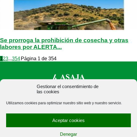
Se prorroga la prohibición de cosecha y otras
labores por ALERTA...
1
2
3
...
354
Página 1 de 354
Gestionar el consentimiento de
las cookies
ASAJA Palencia - Jóvenes Agricultores
Utilizamos cookies para optimizar nuestro sitio web y nuestro servicio.
C/ Felipe Prieto, 8. Pza. Bigar Centro - 34001 Palencia -
España · Tel.: +34 979 752 344 ·
Aceptar cookies
asajapalencia@asajapalencia.com
Denegar