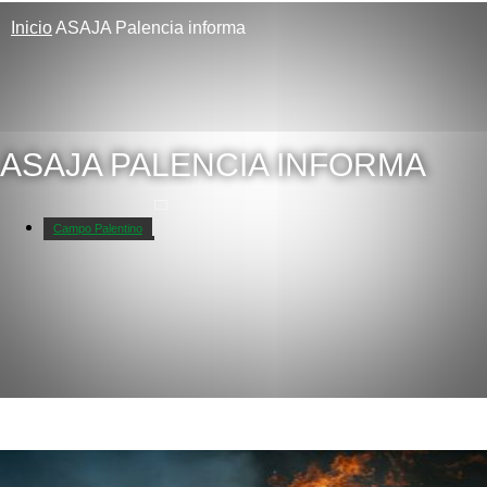
Inicio
ASAJA Palencia informa
ASAJA PALENCIA INFORMA
Campo Palentino
Galerías de fotos