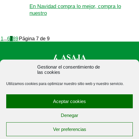
En Navidad compra lo mejor, compra lo
nuestro
1
...
6
7
8
9
Página 7 de 9
Gestionar el consentimiento de
las cookies
ASAJA Palencia - Jóvenes Agricultores
Utilizamos cookies para optimizar nuestro sitio web y nuestro servicio.
C/ Felipe Prieto, 8. Pza. Bigar Centro - 34001 Palencia -
España · Tel.: +34 979 752 344 ·
Aceptar cookies
asajapalencia@asajapalencia.com
Denegar
Ver preferencias
®
|
|
© Aviso Legal
|
Xolido
|