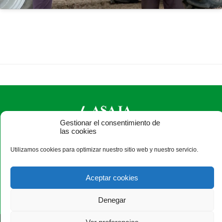
Gestionar el consentimiento de
las cookies
ASAJA Salamanca - Jóvenes Agricultores
Utilizamos cookies para optimizar nuestro sitio web y nuestro servicio.
Camino Estrecho de la Aldehuela, 50, 37003 Salamanca -
España · Tel.: +34 923 190 720 ·
asaja@asajasalamanca.com
Aceptar cookies
Denegar