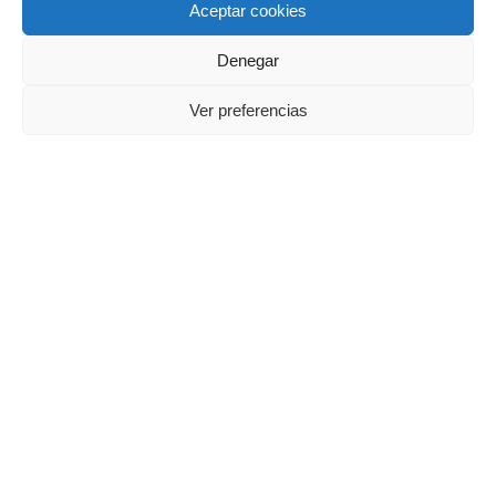
Aceptar cookies
sector a manifestarse el 3 de mayo
Denegar
Ver preferencias
La Plataforma de Ganaderos Unidos convoca
una manifestación motorizada el 3 de mayo
en...
Multitudinaria concentración en Salamanca:
3.000 personas avalaron la protesta ganadera
La Plataforma Ganaderos Unidos anima a los
productores de vacuno a acudir a la...