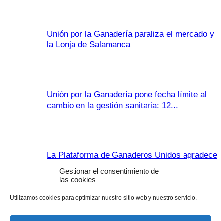
Unión por la Ganadería paraliza el mercado y
la Lonja de Salamanca
Unión por la Ganadería pone fecha límite al
cambio en la gestión sanitaria: 12...
La Plataforma de Ganaderos Unidos agradece
la predisposición de las 1.700 familias
Gestionar el consentimiento de
manifestantes
las cookies
Utilizamos cookies para optimizar nuestro sitio web y nuestro servicio.
La Plataforma de Ganaderos Unidos anima al