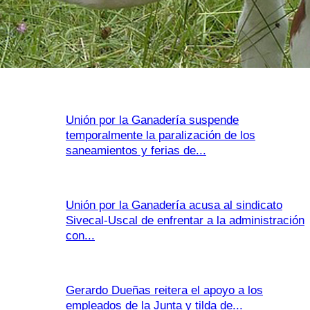
Unión por la Ganadería suspende
temporalmente la paralización de los
saneamientos y ferias de...
Unión por la Ganadería acusa al sindicato
Sivecal-Uscal de enfrentar a la administración
con...
Gerardo Dueñas reitera el apoyo a los
empleados de la Junta y tilda de...