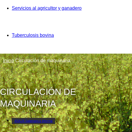
Servicios al agricultor y ganadero
Tuberculosis bovina
Inicio
Circulación de maquinaria
CIRCULACIÓN DE
MAQUINARIA
ASAJA Salamanca informa
Banner arriba