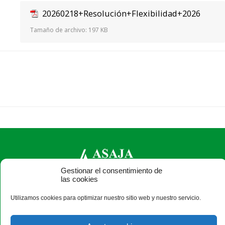
20260218+Resolución+Flexibilidad+2026
Tamaño de archivo:
197 KB
Gestionar el consentimiento de
las cookies
ASAJA Salamanca - Jóvenes Agricultores
Utilizamos cookies para optimizar nuestro sitio web y nuestro servicio.
Camino Estrecho de la Aldehuela, 50, 37003 Salamanca -
España · Tel.: +34 923 190 720 ·
asaja@asajasalamanca.com