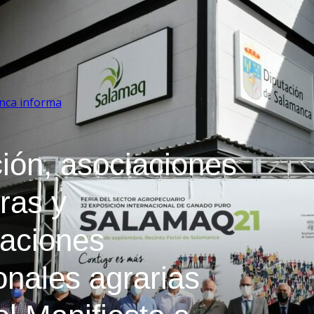
nca informa
ión, asociaciones
ras y
zaciones
onales agrarias