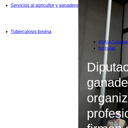
Servicios al agricultor y ganadero
Tuberculosis bovina
ASAJA Salama
Noticias
Diputac
ganade
organi
profesi