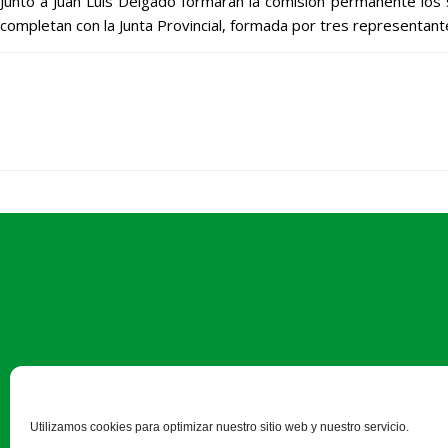
Junto a Juan Luis Delgado formarán la comisión permanente los 
completan con la Junta Provincial, formada por tres representant
Camino Estrecho de la Aldeh
Utilizamos cookies para optimizar nuestro sitio web y nuestro servicio.