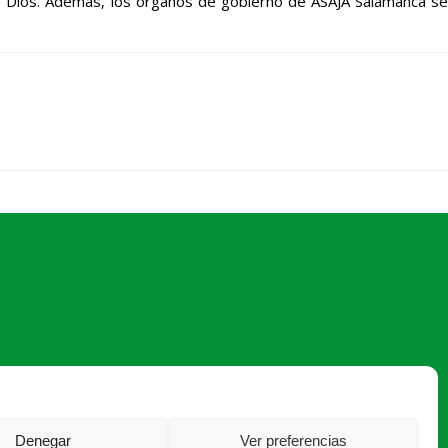
 de Dios. Además, los órganos de gobierno de ASAJA Salamanca se
asaja@asajasalamanca.com
Denegar
Ver preferencias