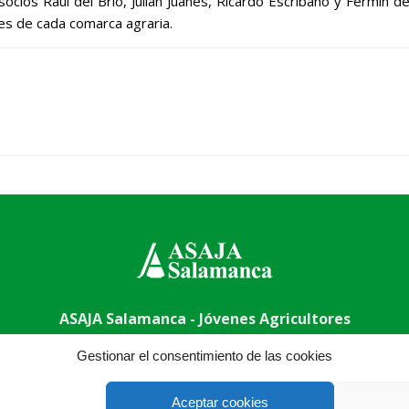
socios Raúl del Brío, Julian Juanes, Ricardo Escribano y Fermín
es de cada comarca agraria.
ASAJA Salamanca - Jóvenes Agricultores
uela, 50, 37003 Salamanca - España · Tel.: +34 923 190 720 ·
Gestionar el consentimiento de las cookies
Aceptar cookies