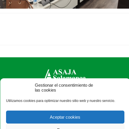
Gestionar el consentimiento de
las cookies
ASAJA Salamanca - Jóvenes Agricultores
Camino Estrecho de la Aldehuela, 50, 37003 Salamanca -
Utilizamos cookies para optimizar nuestro sitio web y nuestro servicio.
España · Tel.: +34 923 190 720 ·
asaja@asajasalamanca.com
Aceptar cookies