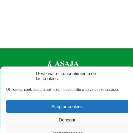
Gestionar el consentimiento de
las cookies
ASAJA Salamanca - Jóvenes Agricultores
Utilizamos cookies para optimizar nuestro sitio web y nuestro servicio.
Camino Estrecho de la Aldehuela, 50, 37003 Salamanca -
España · Tel.: +34 923 190 720 ·
asaja@asajasalamanca.com
Aceptar cookies
Denegar
®
|
|
© Aviso Legal
|
Condiciones de privacidad
|
Xolido
|