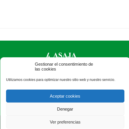
Gestionar el consentimiento de
las cookies
ASAJA Salamanca - Jóvenes Agricultores
Utilizamos cookies para optimizar nuestro sitio web y nuestro servicio.
Camino Estrecho de la Aldehuela, 50, 37003 Salamanca -
España · Tel.: +34 923 190 720 ·
asaja@asajasalamanca.com
Aceptar cookies
Denegar
Ver preferencias
®
|
|
© Aviso Legal
|
Condiciones de privacidad
|
Xolido
|