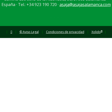
España · Tel.: +34 923 190 720 ·
asaja@asajasalamanca.com
®
|
|
© Aviso Legal
|
Condiciones de privacidad
|
Xolido
|