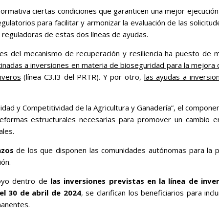
normativa ciertas condiciones que garanticen una mejor ejecución 
gulatorios para facilitar y armonizar la evaluación de las solici
 reguladoras de estas dos líneas de ayudas.
es del mecanismo de recuperación y resiliencia ha puesto de man
inadas a inversiones en materia de bioseguridad para la mejora o
iveros
(línea C3.I3 del PRTR). Y por otro,
las ayudas a inversio
lidad y Competitividad de la Agricultura y Ganadería”, el compone
reformas estructurales necesarias para promover un cambio e
ales.
azos
de los que disponen las comunidades autónomas para la publ
ión.
oyo dentro de
las inversiones previstas en la línea de inver
el 30 de abril de 2024
, se clarifican los beneficiarios para inc
manentes.