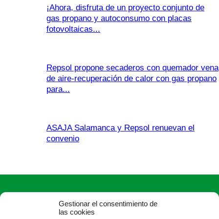
¡Ahora, disfruta de un proyecto conjunto de
gas propano y autoconsumo con placas
fotovoltaicas...
Repsol propone secaderos con quemador vena
de aire-recuperación de calor con gas propano
para...
ASAJA Salamanca y Repsol renuevan el
convenio
Gestionar el consentimiento de
las cookies