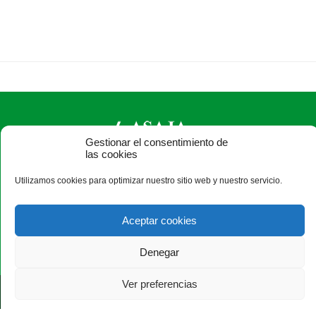
Gestionar el consentimiento de
las cookies
ASAJA Salamanca - Jóvenes Agricultores
Utilizamos cookies para optimizar nuestro sitio web y nuestro servicio.
Camino Estrecho de la Aldehuela, 50, 37003 Salamanca -
España · Tel.: +34 923 190 720 ·
asaja@asajasalamanca.com
Aceptar cookies
Denegar
Ver preferencias
®
|
|
© Aviso Legal
|
Condiciones de privacidad
|
Xolido
|