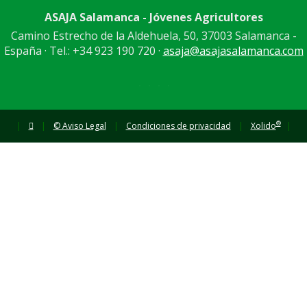
ASAJA Salamanca - Jóvenes Agricultores
Camino Estrecho de la Aldehuela, 50, 37003 Salamanca -
España · Tel.: +34 923 190 720 ·
asaja@asajasalamanca.com
®
|
|
© Aviso Legal
|
Condiciones de privacidad
|
Xolido
|