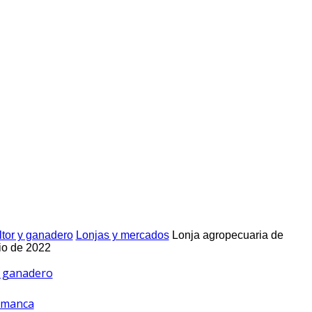
ltor y ganadero
Lonjas y mercados
Lonja agropecuaria de
io de 2022
 y ganadero
amanca