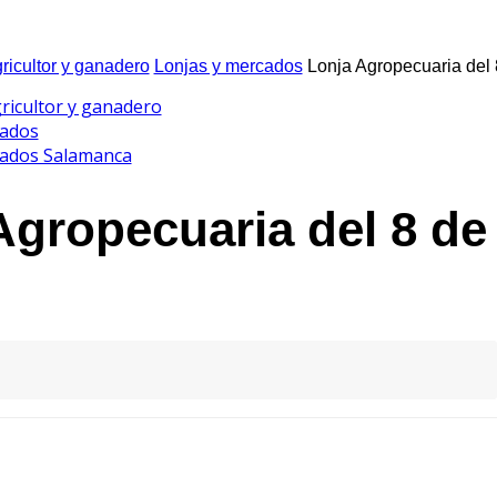
gricultor y ganadero
Lonjas y mercados
Lonja Agropecuaria del
gricultor y ganadero
cados
cados Salamanca
Agropecuaria del 8 de