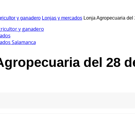
gricultor y ganadero
Lonjas y mercados
Lonja Agropecuaria del 
gricultor y ganadero
cados
cados Salamanca
Agropecuaria del 28 de