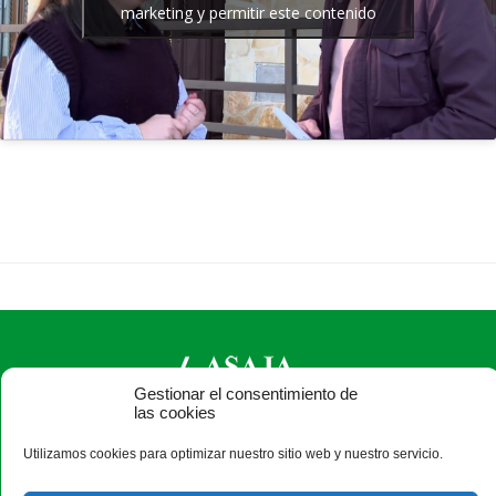
marketing y permitir este contenido
Gestionar el consentimiento de
las cookies
ASAJA Salamanca - Jóvenes Agricultores
Utilizamos cookies para optimizar nuestro sitio web y nuestro servicio.
Camino Estrecho de la Aldehuela, 50, 37003 Salamanca -