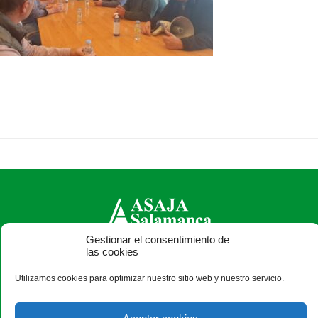
Gestionar el consentimiento de
las cookies
ASAJA Salamanca - Jóvenes Agricultores
Camino Estrecho de la Aldehuela, 50, 37003 Salamanca -
Utilizamos cookies para optimizar nuestro sitio web y nuestro servicio.
España · Tel.: +34 923 190 720 ·
asaja@asajasalamanca.com