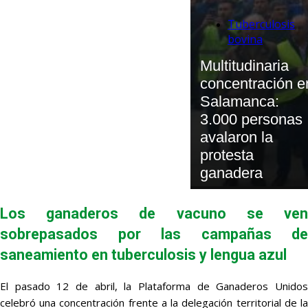
Tuberculosis
bovina
Multitudinaria
concentración e
Salamanca:
3.000 personas
avalaron la
protesta
ganadera
Los ganaderos de vacuno se ven
sobrepasados por las campañas de
saneamiento en tuberculosis y lengua azul
El pasado 12 de abril, la Plataforma de Ganaderos Unidos
celebró una concentración frente a la delegación territorial de la