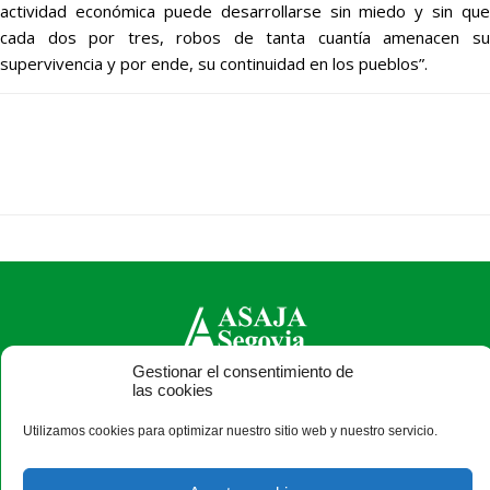
actividad económica puede desarrollarse sin miedo y sin que
cada dos por tres, robos de tanta cuantía amenacen su
supervivencia y por ende, su continuidad en los pueblos”.
Gestionar el consentimiento de
las cookies
ASAJA Segovia - Jóvenes Agricultores
C/ Bomberos, 10 - 40003 Segovia - España · Tel.: +34 921
Utilizamos cookies para optimizar nuestro sitio web y nuestro servicio.
430 657 · Fax: +34 921 440 410 ·
asajasegovia@asajasegovia.com