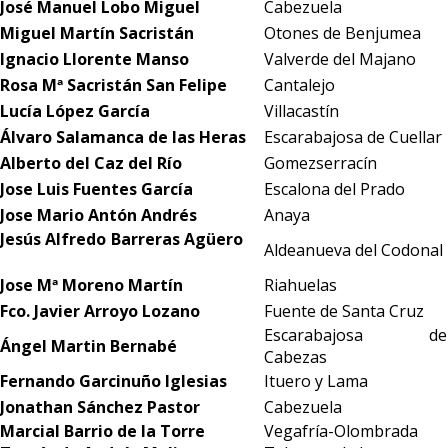
José Manuel Lobo Miguel
Cabezuela
Miguel Martín Sacristán
Otones de Benjumea
Ignacio Llorente Manso
Valverde del Majano
Rosa Mª Sacristán San Felipe
Cantalejo
Lucía López García
Villacastín
Álvaro Salamanca de las Heras
Escarabajosa de Cuellar
Alberto del Caz del Río
Gomezserracín
Jose Luis Fuentes García
Escalona del Prado
Jose Mario Antón Andrés
Anaya
Jesús Alfredo Barreras Agüero
Aldeanueva del Codonal
Jose Mª Moreno Martín
Riahuelas
Fco. Javier Arroyo Lozano
Fuente de Santa Cruz
Escarabajosa de
Ángel Martin Bernabé
Cabezas
Fernando Garcinuño Iglesias
Ituero y Lama
Jonathan Sánchez Pastor
Cabezuela
Marcial Barrio de la Torre
Vegafría-Olombrada