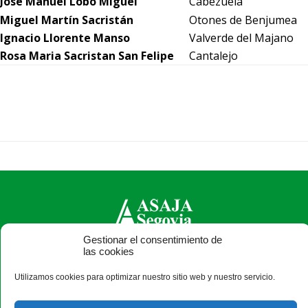
José Manuel Lobo Miguel
Cabezuela
Miguel Martín Sacristán
Otones de Benjumea
Ignacio Llorente Manso
Valverde del Majano
Rosa Maria Sacristan San Felipe
Cantalejo
Gestionar el consentimiento de
las cookies
ASAJA Segovia - Jóvenes Agricultores
C/ Bomberos, 10 - 40003 Segovia - España · Tel.: +34 921
Utilizamos cookies para optimizar nuestro sitio web y nuestro servicio.
430 657 · Fax: +34 921 440 410 ·
asajasegovia@asajasegovia.com