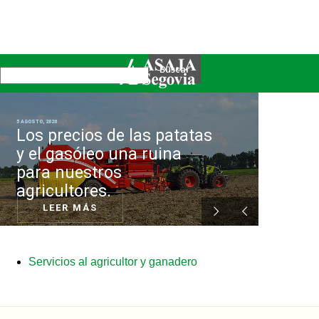
5 AGOSTO, 2026
Nuestra organización
Los precios de las patatas
y el gasóleo una ruina
para nuestros
agricultores.
ASAJA Segovia informa
LEER MÁS
Servicios al agricultor y ganadero