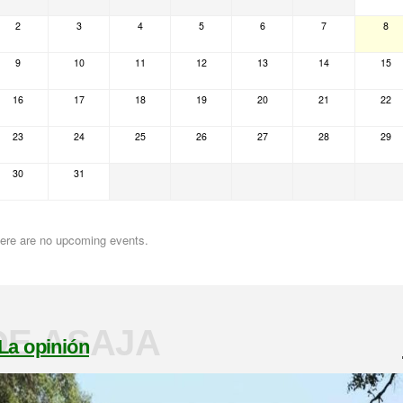
2
3
4
5
6
7
8
9
10
11
12
13
14
15
16
17
18
19
20
21
22
23
24
25
26
27
28
29
30
31
ere are no upcoming events.
DE ASAJA
La opinión