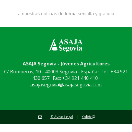
a nuestras noticias de forma sencilla y gratuita
ASAJA Segovia - Jóvenes Agricultores
C/ Bomberos, 10 - 40003 Segovia - España · Tel.: +34 921
430 657 · Fax: +34 921 440 410 ·
asajasegovia@asajasegovia.com
®
|
|
© Aviso Legal
|
Xolido
|