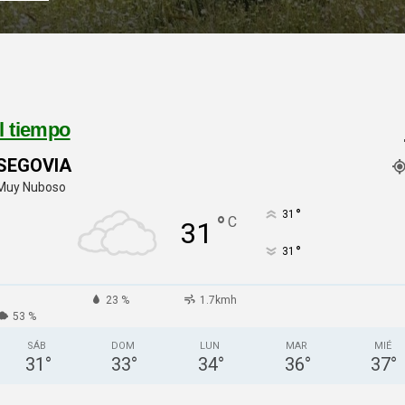
l tiempo
SEGOVIA
Muy Nuboso
°
31
°
C
31
°
31
23 %
1.7kmh
53 %
SÁB
DOM
LUN
MAR
MIÉ
31
°
33
°
34
°
36
°
37
°