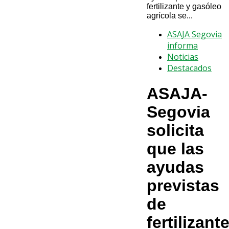
fertilizante y gasóleo
agrícola se...
ASAJA Segovia
informa
Noticias
Destacados
ASAJA-
Segovia
solicita
que las
ayudas
previstas
de
fertilizant