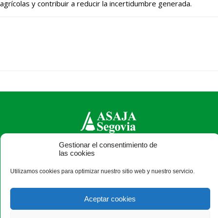
agrícolas y contribuir a reducir la incertidumbre generada.
Gestionar el consentimiento de
ASAJA Segovia - Jóvenes Agricultores
las cookies
C/ Bomberos, 10 - 40003 Segovia - España · Tel.: +34 921
Utilizamos cookies para optimizar nuestro sitio web y nuestro servicio.
430 657 · Fax: +34 921 440 410 ·
asajasegovia@asajasegovia.com
Aceptar cookies