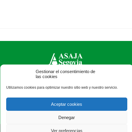
Gestionar el consentimiento de
las cookies
ASAJA Segovia - Jóvenes Agricultores
C/ Bomberos, 10 - 40003 Segovia - España · Tel.: +34 921
Utilizamos cookies para optimizar nuestro sitio web y nuestro servicio.
430 657 · Fax: +34 921 440 410 ·
asajasegovia@asajasegovia.com
Aceptar cookies
Denegar
Ver preferencias
®
|
|
© Aviso Legal
|
Xolido
|