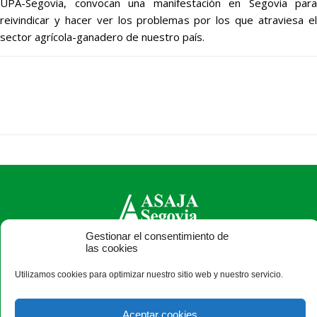
UPA-Segovia, convocan una manifestación en Segovia para
reivindicar y hacer ver los problemas por los que atraviesa el
sector agrícola-ganadero de nuestro país.
Gestionar el consentimiento de
las cookies
ASAJA Segovia - Jóvenes Agricultores
C/ Bomberos, 10 - 40003 Segovia - España · Tel.: +34 921
Utilizamos cookies para optimizar nuestro sitio web y nuestro servicio.
430 657 · Fax: +34 921 440 410 ·
asajasegovia@asajasegovia.com
Aceptar cookies