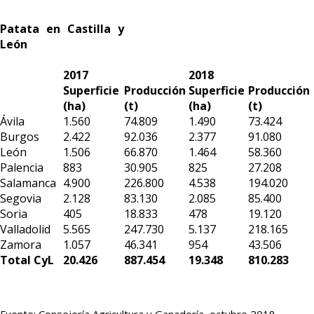
Patata en Castilla y
León
2017
2018
Superficie
Producción
Superficie
Producción
(ha)
(t)
(ha)
(t)
Ávila
1.560
74.809
1.490
73.424
Burgos
2.422
92.036
2.377
91.080
León
1.506
66.870
1.464
58.360
Palencia
883
30.905
825
27.208
Salamanca
4.900
226.800
4.538
194.020
Segovia
2.128
83.130
2.085
85.400
Soria
405
18.833
478
19.120
Valladolid
5.565
247.730
5.137
218.165
Zamora
1.057
46.341
954
43.506
Total CyL
20.426
887.454
19.348
810.283
Fuente: Consejería Agricultura y Ganadería, octubre 2018.