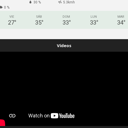
30 %
5.3kmh
0 %
VIE
SÁB
DOM
LUN
MAR
27
°
35
°
33
°
33
°
34
°
Vídeos