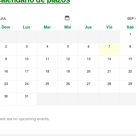
JUL
SEP
Dom
Lun
Mar
Mié
Jue
Vie
Sáb
1
2
3
4
5
6
7
8
9
10
11
12
13
14
15
16
17
18
19
20
21
22
23
24
25
26
27
28
29
30
31
ere are no upcoming events.