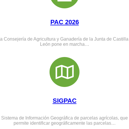
Por unos precios justos ASAJA SORIA II
00:24
PAC 2026
Por unos precios justos ASAJA SORIA III
00:19
a Consejería de Agricultura y Ganadería de la Junta de Castilla
León pone en marcha…
Aug 30, 2017
05:18
SIGPAC
Sistema de Información Geográfica de parcelas agrícolas, que
permite identificar geográficamente las parcelas…