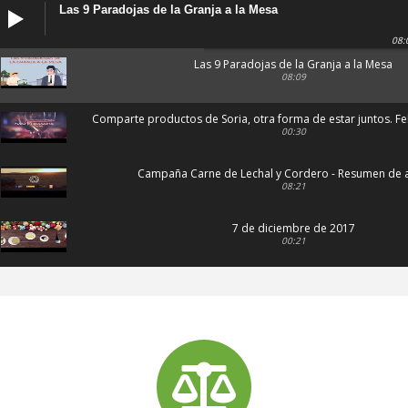
Las 9 Paradojas de la Granja a la Mesa
08:
Las 9 Paradojas de la Granja a la Mesa
08:09
Comparte productos de Soria, otra forma de estar juntos. F
00:30
Campaña Carne de Lechal y Cordero - Resumen de 
08:21
7 de diciembre de 2017
00:21
Sequía 2017
04:52
tractorada 2015 por unos precios justos
04:01
Por unos precios justos ASAJA SORIA I
00:45