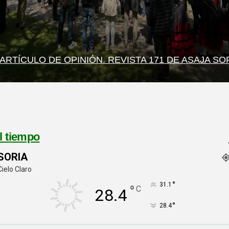
ARTÍCULO DE OPINIÓN. REVISTA 171 DE ASAJA SO
l tiempo
SORIA
Cielo Claro
°
31.1
°
C
28.4
°
28.4