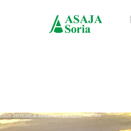
sábado, agosto 8, 2026
ASAJ
Soria
Inicio
Servicios al agricultor y ganadero
Informes