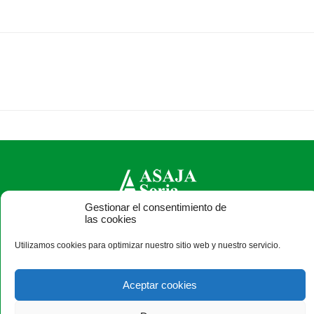
Gestionar el consentimiento de
las cookies
ASAJA Soria - Jóvenes Agricultores
C/ J, 0 s/n (Pol. Ind. Las Casas-Vivero de Empresas) - 42005
Utilizamos cookies para optimizar nuestro sitio web y nuestro servicio.
Soria - España · Tel.: +34 975 228 539
Aceptar cookies