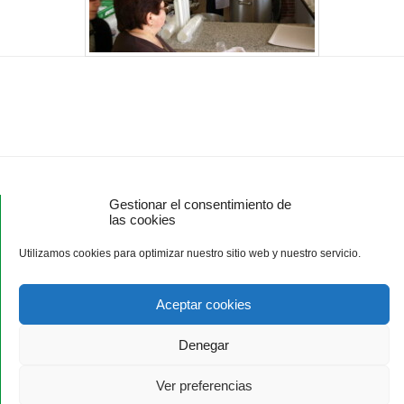
Gestionar el consentimiento de
las cookies
Utilizamos cookies para optimizar nuestro sitio web y nuestro servicio.
Aceptar cookies
ASAJA Ávila - Jóvenes Agricultores
C/ Duque de Alba, 6 (pasaje) - 05001 Ávila - España · Tel.:
Denegar
+34 920 100 857 ·
asaja@asajaavila.com
Ver preferencias