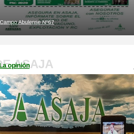
Campo Abulense Nº67
DE ASAJA
La opinión