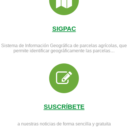
CAMPO ABULENSE 7-10-2021
25:51
SIGPAC
CAMPO ABULENSE 24-09-2021
33:22
Sistema de Información Geográfica de parcelas agrícolas, que
CAMPO ABULENSE 09-09-2021
permite identificar geográficamente las parcelas…
31:45
CAMPO ABULENSE 29-07-2021
37:40
CAMPO ABULENSE 15-7-2021
31:25
CAMPO ABULENSE 2-07-2021
32:37
SUSCRÍBETE
CAMPO ABULENSE 17-6-2021
32:21
a nuestras noticias de forma sencilla y gratuita