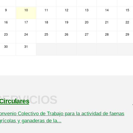
9
10
11
12
13
14
15
16
17
18
19
20
21
22
23
24
25
26
27
28
29
30
31
SERVICIOS
Circulares
onvenio Colectivo de Trabajo para la actividad de faenas
rícolas y ganaderas de la...