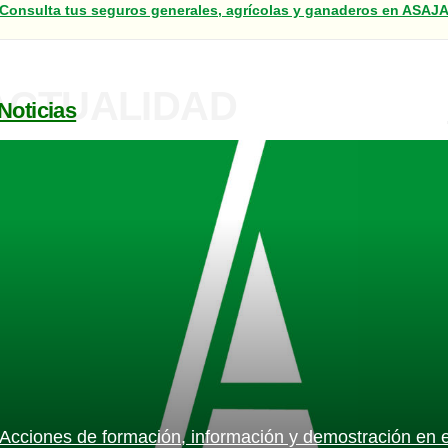
Consulta tus seguros generales, agrícolas y ganaderos en ASAJ
(920100857 y 920302317)
ACTUALIDAD
Noticias
Acciones de formación, información y demostración en e