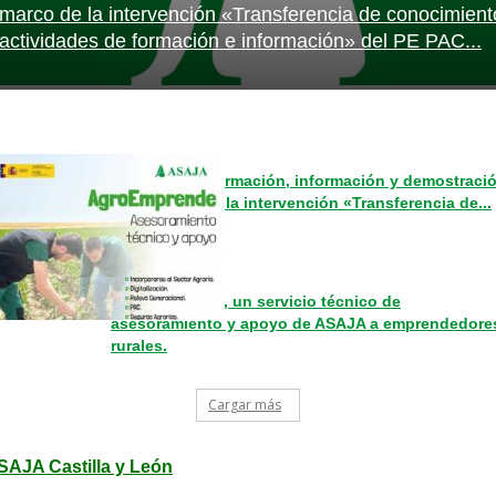
marco de la intervención «Transferencia de conocimient
actividades de formación e información» del PE PAC...
Acciones de formación, información y demostraci
en el marco de la intervención «Transferencia de...
AgroEmprende, un servicio técnico de
asesoramiento y apoyo de ASAJA a emprendedore
rurales.
Cargar más
SAJA Castilla y León