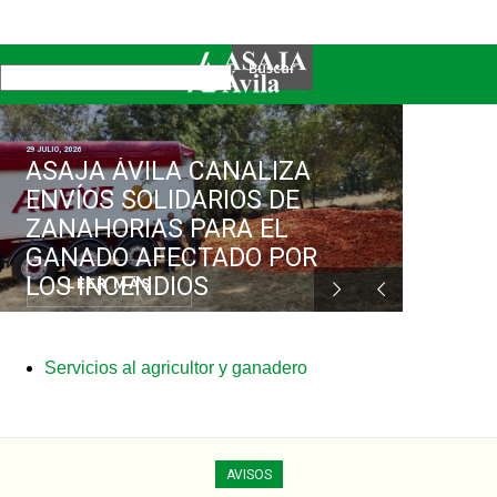
29 JULIO, 2026
Nuestra organización
ASAJA ÁVILA CANALIZA
ENVÍOS SOLIDARIOS DE
ZANAHORIAS PARA EL
GANADO AFECTADO POR
ASAJA Ávila informa
LOS INCENDIOS
LEER MÁS
Servicios al agricultor y ganadero
AVISOS