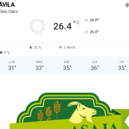
ÁVILA
Cielo Claro
°
26.4
°
C
26.4
°
26.4
25 %
2.4kmh
0 %
LUN
MAR
MIÉ
JUE
VIE
31
°
33
°
35
°
36
°
35
°