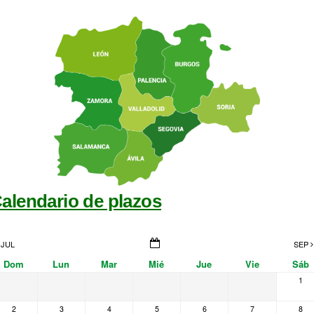
alendario de plazos
JUL
SEP
Dom
Lun
Mar
Mié
Jue
Vie
Sáb
1
2
3
4
5
6
7
8