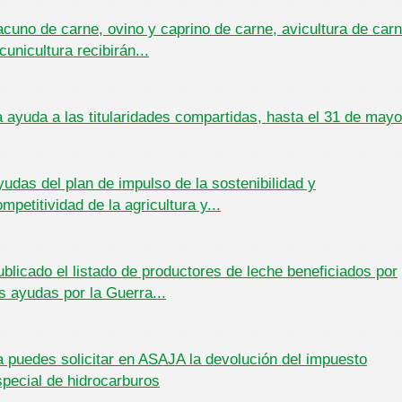
acuno de carne, ovino y caprino de carne, avicultura de car
cunicultura recibirán...
a ayuda a las titularidades compartidas, hasta el 31 de mayo
udas del plan de impulso de la sostenibilidad y
mpetitividad de la agricultura y...
ublicado el listado de productores de leche beneficiados por
s ayudas por la Guerra...
a puedes solicitar en ASAJA la devolución del impuesto
special de hidrocarburos