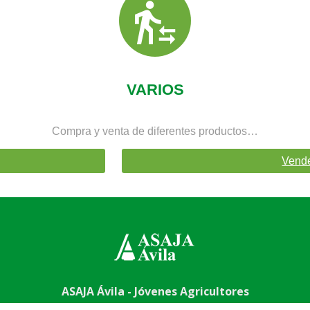
VARIOS
Compra y venta de diferentes productos…
Vend
ASAJA Ávila - Jóvenes Agricultores
6 (pasaje) - 05001 Ávila - España · Tel.: +34 920 100 857 ·
asa