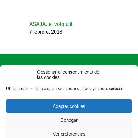
ASAJA, el voto útil
7 febrero, 2018
Gestionar el consentimiento de
las cookies
Utilizamos cookies para optimizar nuestro sitio web y nuestro servicio.
ASAJA Ávila - Jóvenes Agricultores
C/ Duque de Alba, 6 (pasaje) - 05001 Ávila - España · Tel.:
Aceptar cookies
+34 920 100 857 ·
asaja@asajaavila.com
Denegar
Ver preferencias