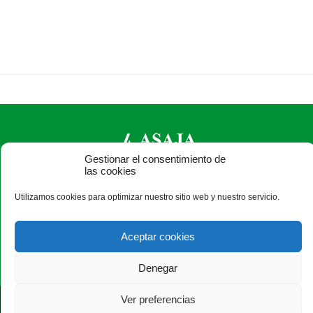
Gestionar el consentimiento de
las cookies
ASAJA Ávila - Jóvenes Agricultores
Utilizamos cookies para optimizar nuestro sitio web y nuestro servicio.
C/ Duque de Alba, 6 (pasaje) - 05001 Ávila - España · Tel.:
+34 920 100 857 ·
asaja@asajaavila.com
Aceptar cookies
Denegar
Ver preferencias
®
|
|
© Aviso Legal
|
Xolido
|