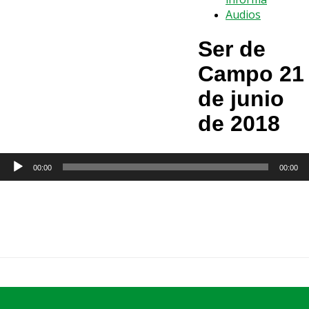
Audios
Ser de
Campo 21
de junio
de 2018
Reproductor
00:00
00:00
de
audio