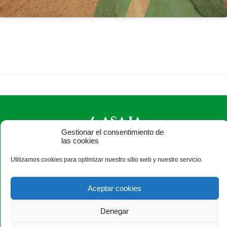
Gestionar el consentimiento de
las cookies
ASAJA Ávila - Jóvenes Agricultores
Utilizamos cookies para optimizar nuestro sitio web y nuestro servicio.
C/ Duque de Alba, 6 (pasaje) - 05001 Ávila - España · Tel.:
+34 920 100 857 ·
asaja@asajaavila.com
Aceptar cookies
Denegar