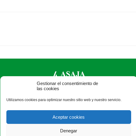
Gestionar el consentimiento de
las cookies
ASAJA Ávila - Jóvenes Agricultores
Utilizamos cookies para optimizar nuestro sitio web y nuestro servicio.
C/ Duque de Alba, 6 (pasaje) - 05001 Ávila - España · Tel.:
+34 920 100 857 ·
asaja@asajaavila.com
Aceptar cookies
Denegar