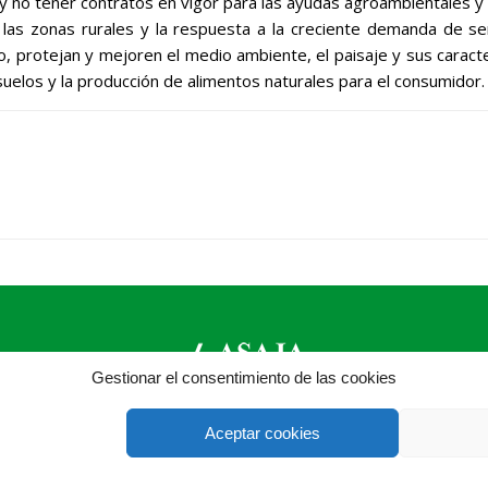
y no tener contratos en vigor para las ayudas agroambientales y c
las zonas rurales y la respuesta a la creciente demanda de ser
 protejan y mejoren el medio ambiente, el paisaje y sus caracterí
suelos y la producción de alimentos naturales para el consumidor.
Gestionar el consentimiento de las cookies
ASAJA Ávila - Jóvenes Agricultores
Aceptar cookies
6 (pasaje) - 05001 Ávila - España · Tel.: +34 920 100 857 ·
asa