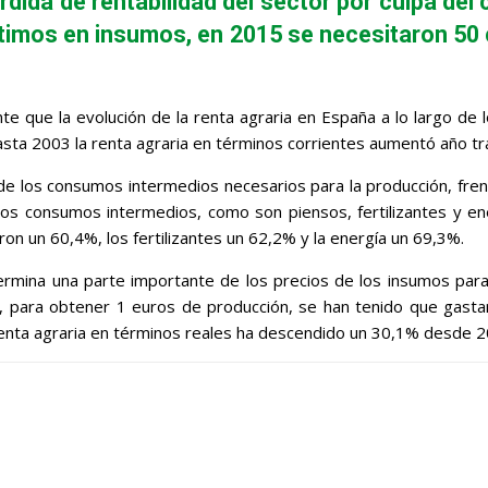
dida de rentabilidad del sector por culpa del
timos en insumos, en 2015 se necesitaron 50 
nte que la evolución de la renta agraria en España a lo largo d
asta 2003 la renta agraria en términos corrientes aumentó año t
de los consumos intermedios necesarios para la producción, fren
los consumos intermedios, como son piensos, fertilizantes y e
ron un 60,4%, los fertilizantes un 62,2% y la energía un 69,3%.
ermina una parte importante de los precios de los insumos para
, para obtener 1 euros de producción, se han tenido que gast
 renta agraria en términos reales ha descendido un 30,1% desde 2