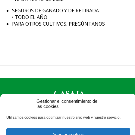
SEGUROS DE GANADO Y DE RETIRADA:
• TODO EL AÑO
PARA OTROS CULTIVOS, PREGÚNTANOS
Gestionar el consentimiento de
las cookies
ASAJA Ávila - Jóvenes Agricultores
Utilizamos cookies para optimizar nuestro sitio web y nuestro servicio.
C/ Duque de Alba, 6 (pasaje) - 05001 Ávila - España · Tel.:
+34 920 100 857 ·
asaja@asajaavila.com
Aceptar cookies