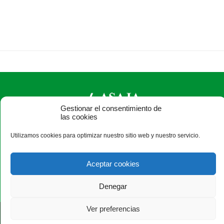
Gestionar el consentimiento de
las cookies
ASAJA Ávila - Jóvenes Agricultores
Utilizamos cookies para optimizar nuestro sitio web y nuestro servicio.
C/ Duque de Alba, 6 (pasaje) - 05001 Ávila - España · Tel.:
+34 920 100 857 ·
asaja@asajaavila.com
Aceptar cookies
Denegar
Ver preferencias
®
|
|
© Aviso Legal
|
Xolido
|