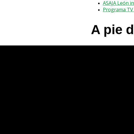
ASAJA León i
Programa TV 
A pie 