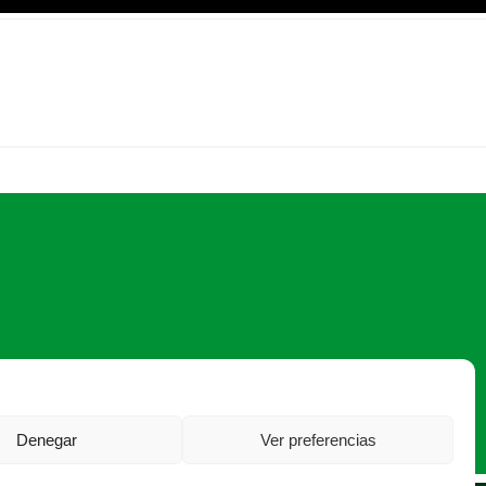
60 12 ·
asaja@asajaleon.com
Denegar
Ver preferencias