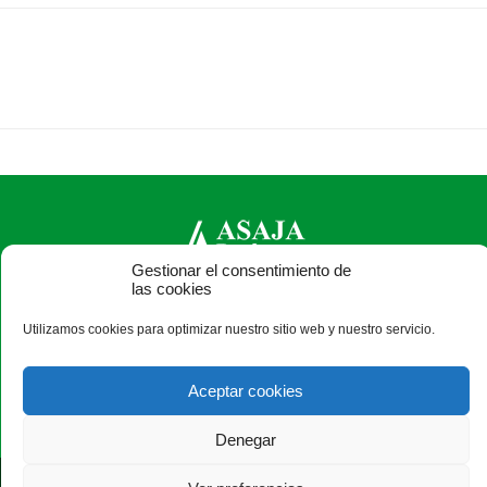
Gestionar el consentimiento de
las cookies
ASAJA León - Jóvenes Agricultores
Utilizamos cookies para optimizar nuestro sitio web y nuestro servicio.
Paseo Salamanca, 1 bajo - 24009 León - España · Tel.: +34
987 24 52 31 · Fax: +34 987 87 60 12 ·
asaja@asajaleon.com
Aceptar cookies
Denegar
®
|
|
© Aviso Legal
|
Xolido
|