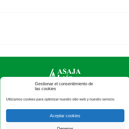
Gestionar el consentimiento de
las cookies
ASAJA León - Jóvenes Agricultores
Utilizamos cookies para optimizar nuestro sitio web y nuestro servicio.
Paseo Salamanca, 1 bajo - 24009 León - España · Tel.: +34
987 24 52 31 · Fax: +34 987 87 60 12 ·
asaja@asajaleon.com
Aceptar cookies
Denegar