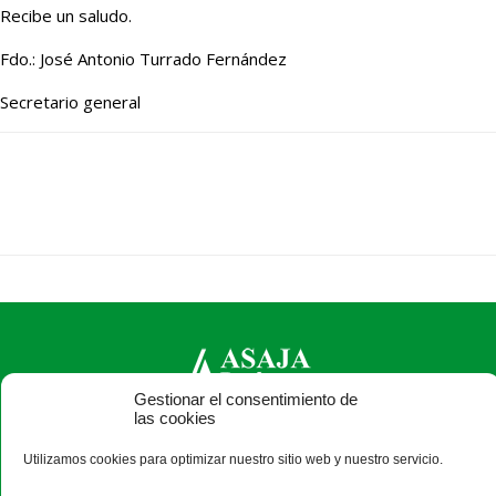
Recibe un saludo.
Fdo.: José Antonio Turrado Fernández
Secretario general
Gestionar el consentimiento de
las cookies
ASAJA León - Jóvenes Agricultores
Utilizamos cookies para optimizar nuestro sitio web y nuestro servicio.
Paseo Salamanca, 1 bajo - 24009 León - España · Tel.: +34
987 24 52 31 · Fax: +34 987 87 60 12 ·
asaja@asajaleon.com