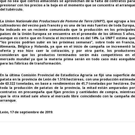
que no sea que ciertos almacenes se aprovechan de la falta de contratos para
presionar con los precios a la baja en el momento que se concentra el arranque
del tubérculo.
La
Union Nationale des Producteurs de Pomme de Terre (UNPT)
, que agrupa a lo
cultivadores del vecino país francés y es una de las más fuertes de toda Europa,
ha indicado en un reciente comunicado que la producción en los principales
países de la Unión Europea se encuentra en el promedio de los últimos 5 años,
aunque es cierto que en Francia el incremento es del 14%. La UNPT estima que
“los precios podrían subir en las próximas semanas”, sobre todo en Francia,
Alemania, Bélgica y Holanda, ya que en el inicio de campaña se incrementó la
oferta y eso hizo caer la cotización, y por otra parte, los productores
consideran que los productos terminados serán más competitivos en el
mercado mundial ya que la materia prima serán en todo caso más asequible
para las fábricas de transformación.
En la última Comisión Provincial de Estadística Agraria se fijó una superficie de
patata en la provincia de León de 1.516 hectáreas, con una producción estimada
de 63.322 toneladas, en base a rendimientos de 41,7 toneladas por hectárea. De
toda la producción de patatas de la provincia, la mitad están amparadas por
contratos en precampaña que fijan precios y cantidades de compra, mientras
que la otra mitad sale ahora al mercado libre coincidiendo con la campaña de
arranque.
León, 17 de septiembre de 2019.