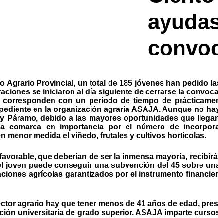
ayudas 
convoc
Agrario Provincial, un total de 185 jóvenes han pedido las
nes se iniciaron al día siguiente de cerrarse la convocatori
e corresponden con un periodo de tiempo de prácticamen
su expediente en la organización agraria ASAJA. Aunque no 
 Páramo, debido a las mayores oportunidades que llegan d
cera comarca en importancia por el número de incorpor
en menor medida el viñedo, frutales y cultivos hortícolas.
vorable, que deberían de ser la inmensa mayoría, recibirá
 el joven puede conseguir una subvención del 45 sobre un
taciones agrícolas garantizados por el instrumento financ
sector agrario hay que tener menos de 41 años de edad, pres
ión universitaria de grado superior. ASAJA imparte cursos d